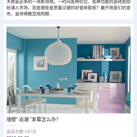
大商家必争的一块新领地。一时间各种价位、各种功能的瓷砖胶纷
纷涌入市场，到底哪些是质量过硬的好瓷砖胶呢？撇开商家们的宣
传，金师傅教您用肉眼...
墙壁“ 返潮 ”发霉怎么办？
阅读次数:147次