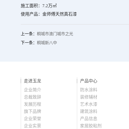
施工面积：7.2万㎡
使用产品：金师傅天然真石漆
上一条：
桐城市澳门城市之光
下一条：
桐城新八中
走进玉龙
产品中心
企业简介
防水涂料
总裁致辞
装修辅材
发展历程
艺术水漆
旗下品牌
建筑涂料
企业荣誉
产品信息
企业实景
家居胶粘剂